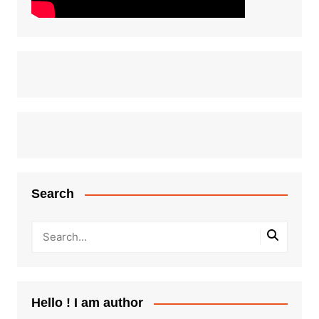
Search
Hello ! I am author