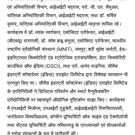
एवं अभियांत्रिकी विभाग, आईआईटी मद्रास; प्रो. जी. एल. सैमुअल,
यांत्रिक अभियांत्रिकी विभाग, आईआईटी मद्रास; तथा डॉ. चर्चित
कुमार, यांत्रिक अभियांत्रिकी विभाग, आईआईटी मद्रास शामिल रहे।
कार्यक्रम में डॉ. मयंक स्वर्णकार, एसोसिएट प्रोफेसर, आईआईटी
(बीएचयू) वाराणसी; डॉ. रमेश बाबू बत्तुला, एसोसिएट प्रोफेसर, मालवीय
राष्ट्रीय प्रौद्योगिकी संस्थान (MNIT), जयपुर; श्री भूपेश जनोटी, हेड–
इंडस्ट्रियल सिक्योरिटी एंड स्ट्रैटेजिक ट्रांसफॉर्मेशन, डेटा सिक्योरिटी
काउंसिल ऑफ इंडिया (DSCI), तथा प्रो. आनंद फड़निस, सीमेंस
इंडस्ट्री सॉफ्टवेयर (इंडिया) प्राइवेट लिमिटेड द्वारा विशेषज्ञ व्याख्यान भी
प्रस्तुत किए गए। सीमेंस इंडस्ट्री सॉफ्टवेयर (इंडिया) प्राइवेट लिमिटेड
के प्रतिनिधियों ने डिजिटल परिवर्तन और स्मार्ट मैन्युफैक्चरिंग
प्रौद्योगिकियों पर महत्वपूर्ण औद्योगिक दृष्टिकोण साझा किए। कार्यक्रम
में एनआईटी मिजोरम, एनआईटी पुडुचेरी, आईआईआईटी तिरुचिरापल्ली,
भारथियार विश्वविद्यालय, कोचीन यूनिवर्सिटी ऑफ साइंस एंड टेक्नोलॉजी
तथा सेंट्रल यूनिवर्सिटी ऑफ तमिलनाडु के प्राध्यापकों एवं शोधकर्ताओं
ने स्पोक संस्थानों के रूप में भागीदारी की।