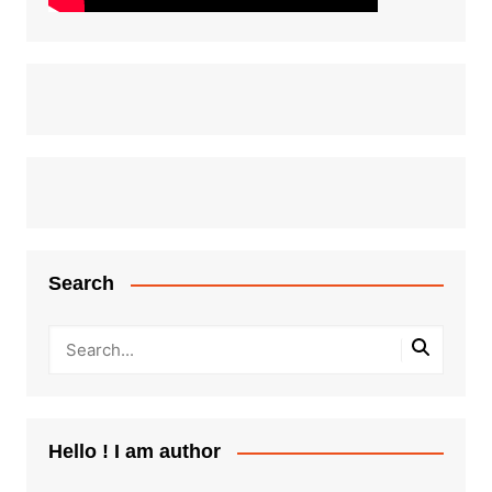
Search
Hello ! I am author